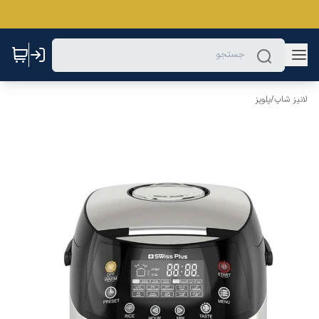
لانیز شاپ
/
پلوپز