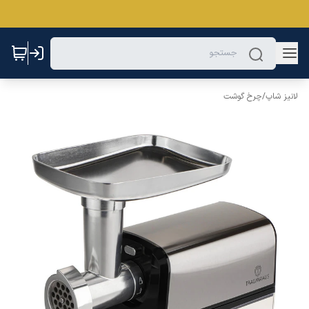
لانیز شاپ
/
چرخ گوشت