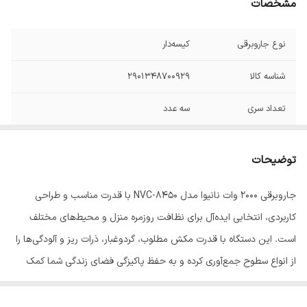
مشخصات
نوع جاروبرقی
کیسه‌دار
شناسه کالا
2901348700929
تعداد سری
سه عدد
طول کابل برق
6 متر
توضیحات
میزان صدا
تا 52 دسی‌بل
جاروبرقی ۲۰۰۰ وات نانیوا مدل NVC-8450 با قدرت مناسب و طراحی
نوع فیلتر خروجی
HEPA
کاربردی، انتخابی ایده‌آل برای نظافت روزمره منزل و محیط‌های مختلف
جاروبرقی
است. این دستگاه با قدرت مکش مطلوب، گردوغبار، ذرات ریز و آلودگی‌ها را
نوع عملکرد
مکنده , خشک
از انواع سطوح جمع‌آوری کرده و به حفظ پاکیزگی فضای زندگی شما کمک
جاروبرقی
می‌کند.
گرید انرژی
C
این جاروبرقی با توان ۲۰۰۰ وات، طراحی ارگونومیک، کاربری آسان و کیفیت