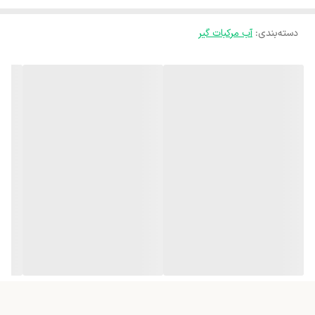
میباشد.
بازه توان دستگاه
201-250
دسته‌بندی
:
آب مرکبات گیر
شناسه کالا
2900622800829
ابعاد
30x20x32 سانتی‌متر