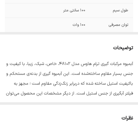
طول سیم
100 سانتی متر
توان مصرفی
100 وات
جنس بدنه
استیل
توضیحات
امکانات
تفکیک قطعات
آبمیوه مرکبات گیری ترام هاوس مدل 48102، خاص، شیک، زیبا، با کیفیت و
مخزن دستگاه
مخزن آبمیوه
جنس بسیار مقاوم ساخته‌شده است. این آبمیوه گیری از بدنه‌ی مستحکم و
امکانات آماده سازی
آب مرکبات گیری
باکیفیت استیل ساخته شده که دربرابر زنگ‌زدگی مقاوم است ؛ مجهز به
غذا
فیلتر آبگیری از جنس استیل است. از دیگر مشخصات این محصول می‌توان
به قدرت 100 وات و ناودانی متحرک ضد چکه و سینی جدا شدنی آبگیری
نحوه عملکرد
اهرم فشاری
قابل شستشو اشاره کرد. پایه‌های این دستگاه ضد لغزش هستند و از حرکت
نظرات
جنس صافی
استیل
آن در حین کار جلوگیری می‌کنند. محصولات آب‌مرکبات ‌گیری در دو نوع
مخزن‌ دار و بدون‌ مخزن طبقه‌ بندی می‌شوندکه این مدل از نوع مخزن دار
جنس مخزن آبمیوه
پلاستیک