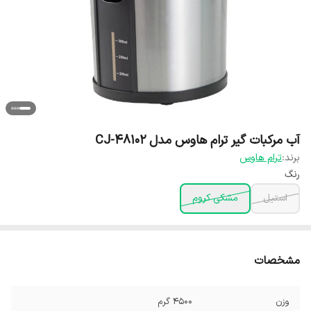
آب مرکبات گیر ترام هاوس مدل CJ-48102
برند:
ترام هاوس
رنگ
استیل
مشکی کروم
مشخصات
وزن
4500 گرم