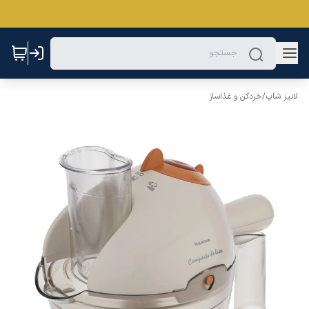
لانیز شاپ
/
خردکن و غذاساز