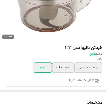
خردکن نانیوا مدل 123
برند:
نانیوا
رنگ
سفید - نارنجی
سفید مات
سفید
گارانتی 15 ماهه نانیوا
مشخصات