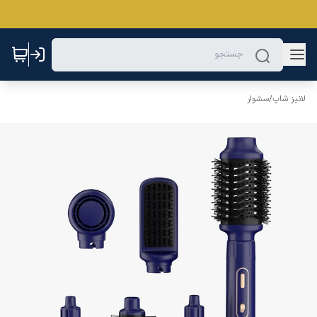
لانیز شاپ
/
سشوار