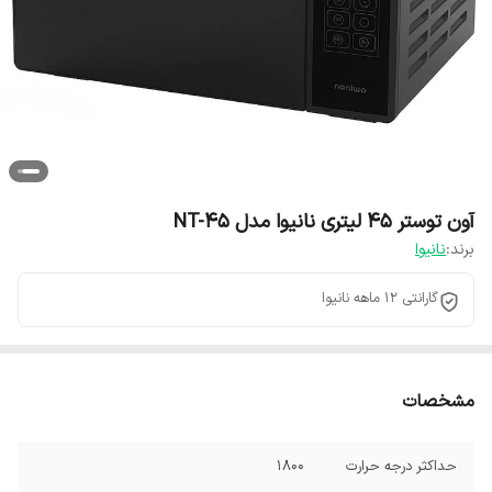
آون توستر ۴۵ لیتری نانیوا مدل NT-45
برند:
نانیوا
گارانتی 12 ماهه نانیوا
مشخصات
حداکثر درجه حرارت
1800