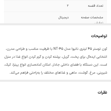
تعداد قفسه
2
مشخصات صفحه
دیجیتال
نمایش
ظرفیت
۴۵ لیتر
توضیحات
ابعاد
140*120*60 سانتی‌متر
آون توستر ۴۵ لیتری نانیوا مدل NT-45 با ظرفیت مناسب و طراحی مدرن،
انتخابی ایده‌آل برای پخت، گریل، برشته کردن و گرم کردن انواع غذا در منزل
شناسه کالا
2901348700707
است. این دستگاه با فضای داخلی جادار، امکان آماده‌سازی انواع پیتزا، کیک،
شیرینی، مرغ، گوشت، ماهی و غذاهای مختلف را به‌راحتی فراهم می‌کند.
این آون توستر با ظرفیت ۴۵ لیتر، کاربری آسان و عملکرد مناسب، گزینه‌ای
کاربردی برای خانواده‌ها و افرادی است که به آشپزی سریع و آسان علاقه
نظرات
دارند. کیفیت ساخت مطلوب، طراحی زیبا و استفاده راحت، این محصول را
به یکی از لوازم ضروری آشپزخانه تبدیل کرده است.