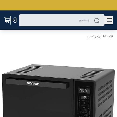
لانیز شاپ
/
آون توستر